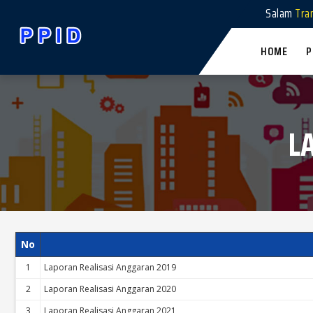
Salam
Tra
HOME
P
L
No
1
Laporan Realisasi Anggaran 2019
2
Laporan Realisasi Anggaran 2020
3
Laporan Realisasi Anggaran 2021