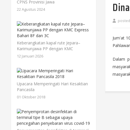
Dina
CPNS Provinisi Jawa
22 Agustus 2024
poste
Jum'at 1
Keberangkatan kapal rute Jepara–
Pahlawan
Karimunjawa PP dengan KMC
12 Januari 2026
Dalam pe
masyarak
masyarak
Upacara Memperingati Hari Kesaktian
Pancasila
01 Oktober 2018