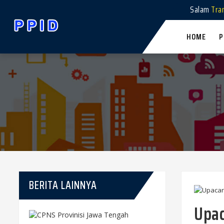
Salam
Tra
HOME
P
BERITA LAINNYA
Upac